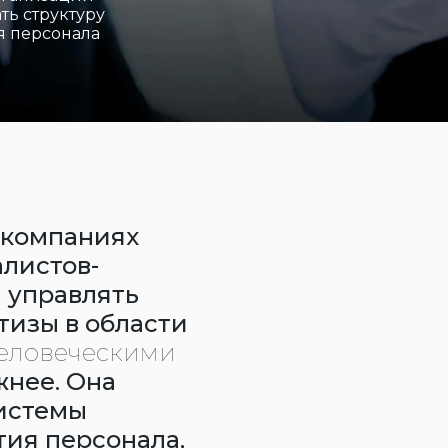
ть структуру
я персонала
 компаниях
алистов-
а управлять
тизы в области
человеческими
жнее. Она
системы
тия персонала,