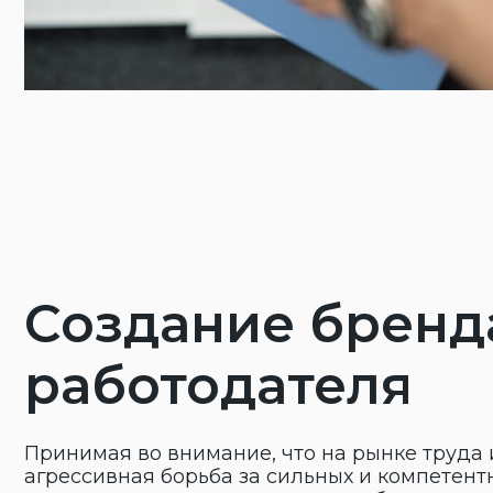
Создание бренда
работодателя
Принимая во внимание, что на рынке труда идет
агрессивная борьба за сильных и компетентных
специалистов, компании важно обладать
возможностями привлекать и удерживать своих
сотрудников. Используя на практике доказавшие
свою эффективность методы, специалисты Compa
Consulting помогают сформировать положительн
имидж компании на рынке труда.