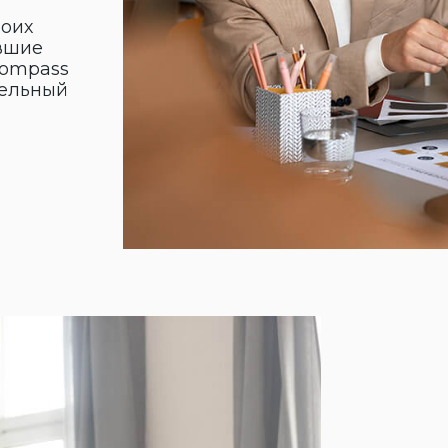
Команд
В современном биз
ориентированную н
проводят объектив
компании по личн
навыкам, определя
предлагают решени
навыков при помощ
профессиональных
мероприятий.