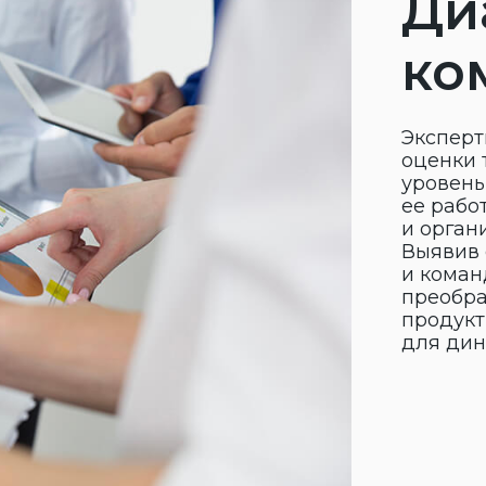
уровень понимания
ее работниками, с
и организационную 
Выявив слабые мес
и командой клиент
преобразований, н
продуктивной корп
для динамичного р