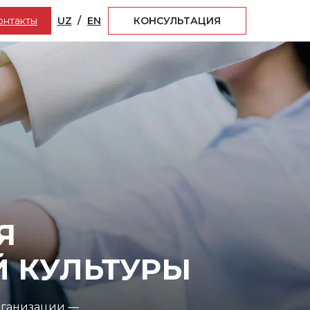
КОНСУЛЬТАЦИЯ
онтакты
UZ
/
EN
Я
 КУЛЬТУРЫ
рганизации —