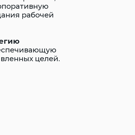
рпоративную
дания рабочей
егию
беспечивающую
вленных целей.
стика
нии
Consulting после объективной
остояния компании, включая