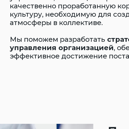
качественно проработанную ко
культуру, необходимую для соз
атмосферы в коллективе.
Мы поможем разработать
страт
управления организацией
, о
эффективное достижение поста
Диагно
компа
Эксперты Compass 
оценки текущего с