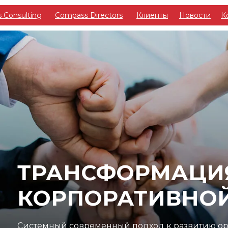
 Consulting
Compass Directors
Клиенты
Новости
К
ТРАНСФОРМАЦИ
КОРПОРАТИВНОЙ
Системный современный подход к развитию о