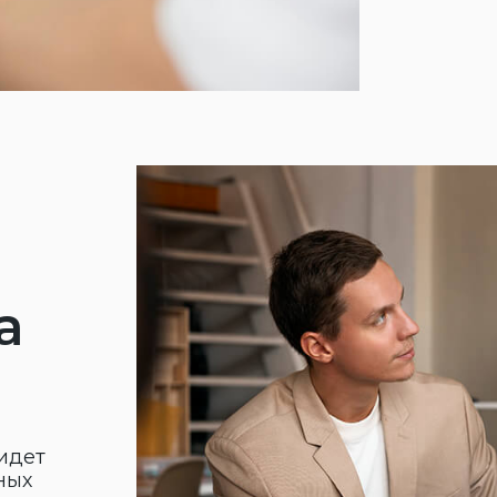
ss
ый