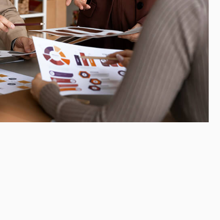
ообразование
несе важно построить команду,
а результат. Наши эксперты
ную оценку сотрудников
остным и профессиональным
ют «болевые точки» и
я, направленные на развитие
и тестирования,
 тренингов и развивающих